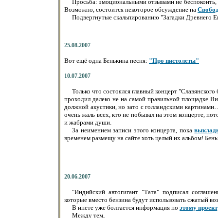
Просьба: эмоциональными отзывами не беспокоить, к
Возможно, состоится некоторое обсуждение на
Свобо
Подвергнутые скальпированию "Загадки Древнего Ег
25.08.2007
Вот ещё одна Бенькина песня:
"Про пистолеты"
10.07.2007
Только что состоялся главный концерт "Славянского
проходил далеко не на самой правильной площадке Ви
должной акустики, но зато с голландскими картинами…
очень жаль всех, кто не побывал на этом концерте, по
и жабрами души.
За неимением записи этого концерта, пока
выклады
временем размещу на сайте хоть целый их альбом! Бенька
20.06.2007
"Индийский автогигант "Тата" подписал соглаше
которые вместо бензина будут использовать сжатый воз
В инете уже болтается информация по
этому проект
Между тем,