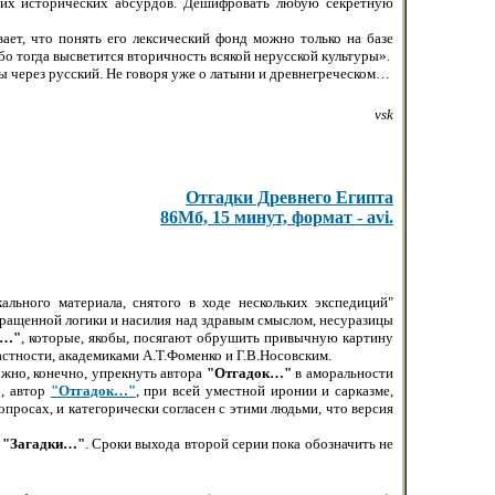
щих исторических абсурдов. Дешифровать любую секретную
ает, что понять его лексический фонд можно только на базе
ибо тогда высветится вторичность всякой нерусской культуры».
ты через русский. Не говоря уже о латыни и древнегреческом…
vsk
Отгадки Древнего Египта
86Мб, 15 минут, формат - avi.
ального материала, снятого в ходе нескольких экспедиций"
звращенной логики и насилия над здравым смыслом, несуразицы
и…"
, которые, якобы, посягают обрушить привычную картину
стности, академиками А.Т.Фоменко и Г.В.Носовским.
Можно, конечно, упрекнуть автора
"Отгадок…"
в аморальности
о, автор
"Отгадок…"
, при всей уместной иронии и сарказме,
росах, и категорически согласен с этими людьми, что версия
а
"Загадки…"
. Сроки выхода второй серии пока обозначить не