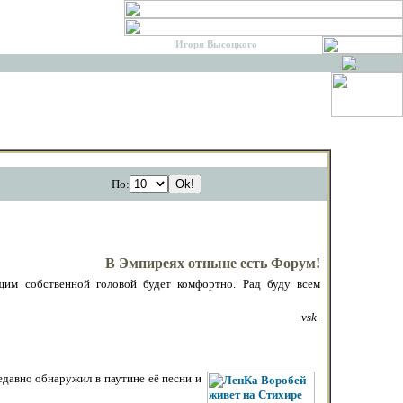
обитель
Игоря Высоцкого
и его друзей
По:
В Эмпиреях отныне есть
Форум
!
щим собственной головой будет комфортно. Рад буду всем
-vsk-
недавно обнаружил в паутине её песни и