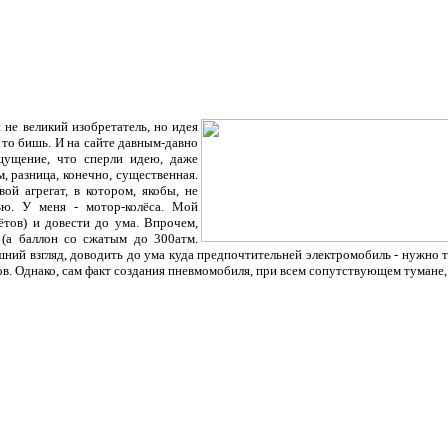
 не великий изобретатель, но идея
 то бишь. И на сайте давным-давно
щущение, что сперли идею, даже
, разница, конечно, существенная.
ой агрегат, в котором, якобы, не
ью. У меня - мотор-колёса. Мой
ётов) и довести до ума. Впрочем,
 (а баллон со сжатым до 300атм.
шний взгляд, доводить до ума куда предпочтительней электромобиль - нужно т
. Однако, сам факт создания пневмомобиля, при всем сопутствующем тумане, л