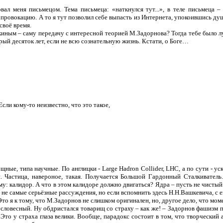
 меня письмецом. Тема письмеца: «наткнулся тут...», в теле письмеца – 
за провокацию. А то я тут позволил себе выпасть из Интернета, упокоившись д
своё время.
киным – саму передачу с интересной теорией М.Задорнова? Тогда тебе было л
рый десяток лет, если не всю сознательную жизнь. Кстати, о Боге…
ли кому-то неизвестно, что это такое,
щные, типа научные. По англицки - Large Hadron Collider, LHC, а по сути - у
н. Частица, навероное, такая. Получается Большой Гардонный Сталкиватель
у: калидор. А что в этом калидоре должно двигаться? Ядра – пусть не чистый
не самые серьёзные рассуждения, но если вспомнить здесь Н.Н.Вашкевича, с его
 Это я к тому, что М.Задорнов не слишком оригинален, но, другое дело, что м
 словесный. Ну обдристался товарищ со страху – как же! – Задорнов фашизм п
 Это у страха глаза велики. Вообще, парадокс состоит в том, что творчески