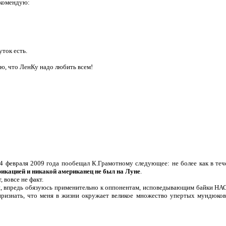
екомендую:
уток есть.
таю, что ЛенКу надо любить всем!
4 февраля 2009 года пообещал К.Грамотному следующее: не более как в теч
икацией и никакой американец не был на Луне
.
, вовсе не факт.
ии, впредь обязуюсь применительно к оппонентам, исповедывающим байки НАС
 признать, что меня в жизни окружает великое множество упертых мундюк