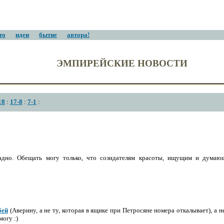
то
идеи
бытие
автора!
ЭМПИРЕЙСКИЕ НОВОСТИ
18
:
17-8
:
7-1
:
щадно. Обещать могу только, что созидателям красоты, ищущим и думаю
бей
(Аверину, а не ту, которая в ящике при Петросяне номера откалывает), а 
могу :)