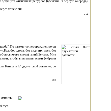
у дефицита жизненных ресурсов (времени - в первую очередь).
через поисковик.
vsk
адьба". По какому-то недоразумению он
л.Белобородова, без сидячих мест, без
обоюсь этого слова) гений Беньки. Мне
глазами, чтобы впитывать всеми фибрами
сли Бенька и k° дадут своё согласие, со
vsk
о машины,
ё тут.