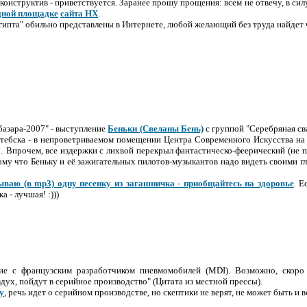
онструктив - приветствуется. Заранее прошу прощения: всем не отвечу, в сил
дной площадке
сайта НХ
.
ипта" обильно представлены в Интернете, любой желающий без труда найдет 
 базара-2007" - выступление
Беньки (Свеланы Бень)
с группой "Серебряная св
тебска - в непроветриваемом помещении Центра Современного Искусства на у
 Впрочем, все издержки с лихвой перекрыл фантастическо-феерический (не п
тому что Беньку и её зажигательных пилотов-музыкантов надо видеть своими 
ваю (в mp3) одну песенку из загашничка - приобщайтесь на здоровье
. Е
 - лучшая! :)))
ние с французским разработчиком пневмомобилей (MDI). Возможно, скор
дух, пойдут в серийное производство" (Цитата из местной прессы).
у
, речь идет о серийном производстве, но скептики не верят, не может быть и вс