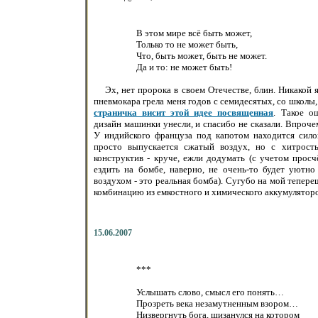
В этом мире всё быть может,
Только то не может быть,
Что, быть может, быть не может.
Да и то: не может быть!
Эх, нет пророка в своем Отечестве, блин. Никакой я
пневмокара грела меня годов с семидесятых, со школы,
страничка висит этой идее посвященная
. Такое о
дизайн машинки унесли, и спасибо не сказали. Впрочем
У индийского француза под капотом находится силов
просто выпускается сжатый воздух, но с хитрост
конструктив - круче, ежли додумать (с учетом просч
ездить на бомбе, наверно, не очень-то будет уютно
воздухом - это реальная бомба). Сугубо на мой тепере
комбинацию из емкостного и химического аккумуляторов
15.06.2007
***
Услышать слово, смысл его понять…
Прозреть века незамутненным взором…
Низвергнуть бога, шизанулся на котором