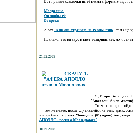
Вот прямые ссылочки на её песни в формате mp3, р
Магдалина
Он любил её
Вопреки
А вот
ЛенКина страница на РеалМюзик
- там ещё ч
Понятно, что на вкус и цвет товарища нет, но я счи
21.02.2009
Я, Игорь Высоцкий, 1
"Аполлон" была мистиф
То, что это произойдет
Тем не менее, после случившейся на тему дискусс
употреблять термин
Moon-дюк (Мундюк)
.Увы, надо
АПОЛЛО - песня о Moon-дюках"
30.09.2008