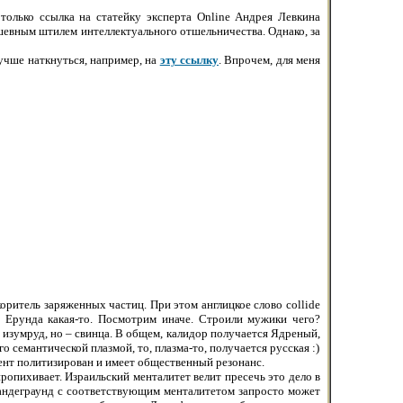
только ссылка на статейку эксперта Online Андрея Левкина
ушевным штилем интеллектуального отшельничества. Однако, за
учше наткнуться, например, на
эту ссылку
. Впрочем, для меня
скоритель заряженных частиц. При этом англицкое слово collide
. Ерунда какая-то. Посмотрим иначе. Строили мужики чего?
 изумруд, но – свинца. В общем, калидор получается Ядреный,
 семантической плазмой, то, плазма-то, получается русская :)
омент политизирован и имеет общественный резонанс.
ропихивает. Израильский менталитет велит пресечь это дело в
й андеграунд с соответствующим менталитетом запросто может