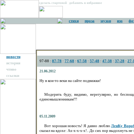
сделать стартовой
|
добавить в избранное
стихи
проза
музон
изо
фо
новости
97-88 :
87-78
:
77-68
:
67-58
:
57-48
:
47-38
:
37-28
:
27-
история
чтиво
21.06.2012
ссылки
Ну в кои-то веки на сайте подвижки!
Модерить буду, видимо, нерегулярно, но беспо
единомышленникам!!!
05.11.2009
Вот хорошая новость! Я давно люблю
ЛенКу Воро
сказал на вдохе: Ах-х-х-х-х!.. До сих пор выдохнуть не 