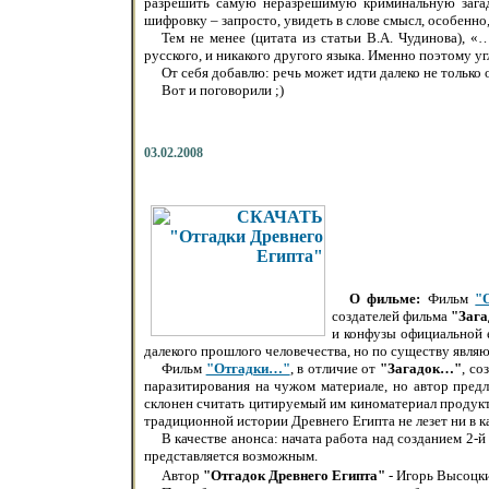
разрешить самую неразрешимую криминальную загад
шифровку – запросто, увидеть в слове смысл, особенно,
Тем не менее (цитата из статьи В.А. Чудинова), 
русского, и никакого другого языка. Именно поэтому уг
От себя добавлю: речь может идти далеко не только
Вот и поговорили ;)
03.02.2008
О фильме:
Фильм
"
создателей фильма
"Зага
и конфузы официальной 
далекого прошлого человечества, но по существу явля
Фильм
"Отгадки…"
, в отличие от
"Загадок…"
, со
паразитирования на чужом материале, но автор предл
склонен считать цитируемый им киноматериал продукто
традиционной истории Древнего Египта не лезет ни в к
В качестве анонса: начата работа над созданием 2-
представляется возможным.
Автор
"Отгадок Древнего Египта"
- Игорь Высоцк