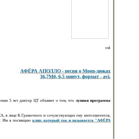
vsk
АФЁРА АПОЛЛО - песня о Moon-дюках
36,7Мб, 6,5 минут, формат - avi.
ении 5 лет диктор ЦТ объявит о том, что
лунная программа
А, в лице К.Грамотного и сочувствующих ему интеллигентов,
ов. Им я посвящаю
клип, который так и называется "АФЁРА