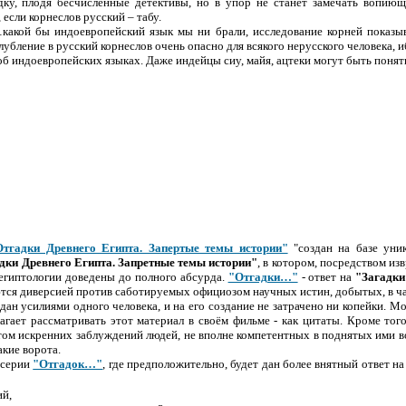
ку, плодя бесчисленные детективы, но в упор не станет замечать вопию
 если корнеслов русский – табу.
«…какой бы индоевропейский язык мы ни брали, исследование корней показыв
лубление в русский корнеслов очень опасно для всякого нерусского человека, 
 об индоевропейских языках. Даже индейцы сиу, майя, ацтеки могут быть поня
Отгадки Древнего Египта. Запертые темы истории"
"создан на базе уник
дки Древнего Египта. Запретные темы истории"
, в котором, посредством и
египтологии доведены до полного абсурда.
"Отгадки…"
- ответ на
"Загадк
ются диверсией против саботируемых официозом научных истин, добытых, в ча
здан усилиями одного человека, и на его создание не затрачено ни копейки. 
агает рассматривать этот материал в своём фильме - как цитаты. Кроме тог
м искренних заблуждений людей, не вполне компетентных в поднятых ими воп
акие ворота.
й серии
"Отгадок…"
, где предположительно, будет дан более внятный ответ н
ий,