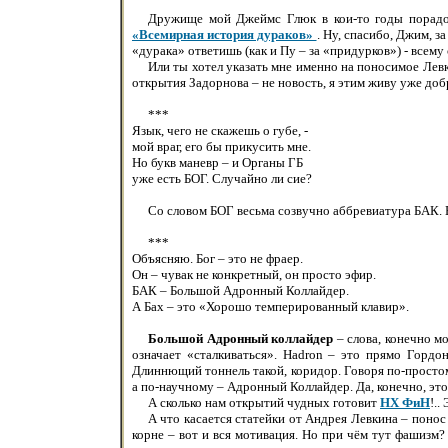
Дружище мой Джеймс Глюк в кои-то годы порадовал
«Всемирная история дураков»
. Ну, спасибо, Джим, 
«дурака» ответишь (как и Пу – за «придурков») - всему 
Или ты хотел указать мне именно на поносимое Лев
открытия Задорнова – не новость, я этим живу уже доб
***
Язык, чего не скажешь о губе, -
мой враг, его бы прикусить мне.
Но букв маневр – и Органы ГБ
уже есть БОГ. Случайно ли сие?
Со словом БОГ весьма созвучно аббревиатура БАК. Ес
***
Объясняю. Бог – это не фраер.
Он – чувак не конкретный, он просто эфир.
БАК – Большой Адронный Коллайдер.
А Бах – это «Хорошо темперированный клавир».
Большой Адронный коллайдер
– слова, конечно мо
означает «сталкиваться». Hadron – это прямо Гордо
Длиннющий тоннель такой, коридор. Говоря по-простом
а по-научному – Адронный Коллайдер. Да, конечно, это 
А сколько нам открытий чудных готовит
НХ ФиН
!..
А что касается статейки от Андрея Левкина – понос
корне – вот и вся мотивация. Но при чём тут фашизм?