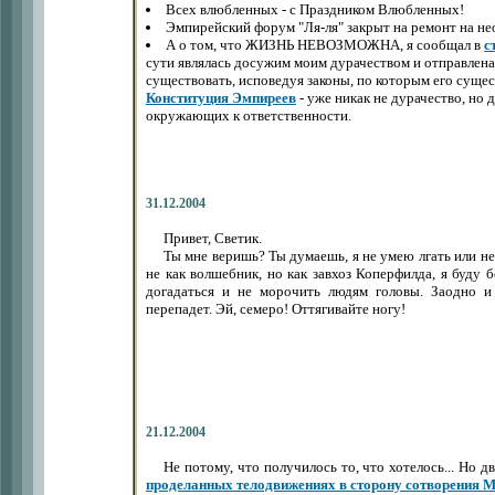
Всех влюбленных - с Праздником Влюбленных!
Эмпирейский форум "Ля-ля" закрыт на ремонт на нео
А о том, что ЖИЗНЬ НЕВОЗМОЖНА, я сообщал в
с
сути являлась досужим моим дурачеством и отправлена
существовать, исповедуя законы, по которым его сущ
Конституция Эмпиреев
- уже никак не дурачество, но 
окружающих к ответственности.
31.12.2004
Привет, Светик.
Ты мне веришь? Ты думаешь, я не умею лгать или не
не как волшебник, но как завхоз Коперфилда, я буду б
догадаться и не морочить людям головы. Заодно и 
перепадет. Эй, семеро! Оттягивайте ногу!
21.12.2004
Не потому, что получилось то, что хотелось... Но д
проделанных телодвижениях в сторону сотворения М