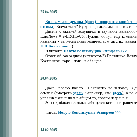
25.04.2005
Вот вам лик демона (фото) "прорисовавшийся" 
отсюда
). Впечатляет? Ну да над пикселами ворожить и 
Давеча с оказией вслушался в звучание названия 
EuroNews = е-ВРАНЬ-US. Нужны ли тут еще коммента
названии - за несметным количеством других анал
Н.Н.Вашкевичу
...)
И читайте
Новую Конституцию Эмпиреев >>>
Отчет об очередном (четвертом?) Празднике Возду
Костюковой горе... пока не обещаю.
20.04.2005
Даже неловко как-то... Поисковик по запросу "Дв
ссылок (смотреть
здесь
, например, или
здесь
), а по 
упоением описывал, в общем-то, совсем недавно я...
Это я добавил несколько абзацев текста на страничк
Читать
Новую Конституцию Эмпиреев >>>
14.02.2005