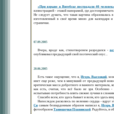
«При взрыве в Витебске пострадали 40 человек
иллюстрацией - этакой панорамой, где достопримечат
Не следует думать, что такая картина образовалась в 
изготовленный в своё время мною для календаря 
странички.
07.09.2005
Вчера, вроде как, стихотворенем разродился -
во
опубликовал предыдущий свой поэтический опус...
20.06.2005
Есть такое ощущение, что я,
Игорь Высоцкий
, хо
инет еще реже, чем в минувший от предыдущей новос
критическая масса добротного и важного материала, ко
как есть, считая, что всё было не зря. Особенно 
испытываю потребность влить свежие лучики в слож
Спасибо всем, кто здесь бывает и всем, кто здесь вп
Напоследок расколюсь по велению сердца - вдруг э
Си
самым безпардонным образом написал я,
Игорь 
фотообразом
Танюшечки Плавинской
. Радуйтесь, в обще