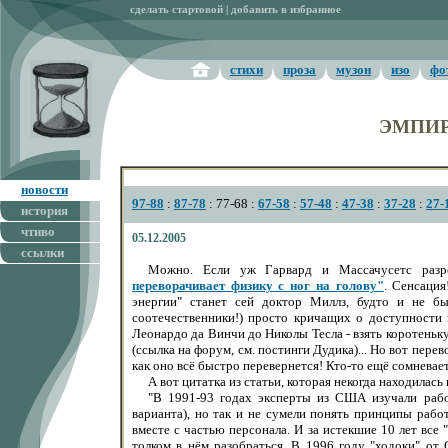
сделать стартовой
|
добавить в избранное
стихи
проза
музон
изо
фо
ЭМПИР
новости
97-88
:
87-78
: 77-68 :
67-58
:
57-48
:
47-38
:
37-28
:
27-
история
чтиво
05.12.2005
ссылки
Можно. Если уж Гарвард и Массачусетс разро
переворачивает физику с ног на голову"
. Сенсация
энергии" станет сей доктор Миллз, будто и не б
соотечественники!) просто кричащих о доступности 
Леонардо да Винчи до Николы Тесла - взять коротеньк
(ссылка на форум, см. постинги Дудика)... Но вот пере
как оно всё быстро перевернется! Кто-то ещё сомневае
А вот цитатка из статьи, которая некогда находилась
"В 1991-93 годах эксперты из США изучали рабо
варианта), но так и не сумели понять принципы рабо
вместе с частью персонала. И за истекшие 10 лет все
толком в нём разобраться. В 1996 году "ходоки" от