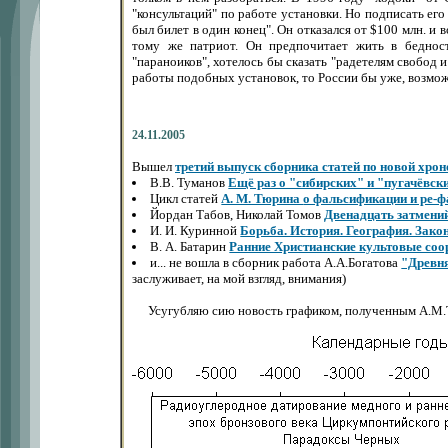
"консультаций" по работе установки. Но подписать ег
был билет в один конец". Он отказался от $100 млн. и
тому же патриот. Он предпочитает жить в бедност
"параноиков", хотелось бы сказать "радетелям свобод
работы подобных установок, то России бы уже, возмож
24.11.2005
Вышел
третий выпуск сборника статей по новой хро
В.В. Туманов
Ещё раз о "сибирских" и "пугачёвск
Цикл статей
А. М. Тюрина
о фальсификации и ре-
Йордан Табов, Николай Томов
Двенадцать затмени
И. И. Куринной
Борьба. История. География. Зако
В. А. Батарин
Ранние Христианские культовые соо
и... не вошла в сборник работа А.А.Богатова
"Древня
заслуживает, на мой взгляд, внимания)
Усугубляю сию новость графиком, полученным А.М.