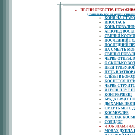
ПЕСНИ ОРКЕСТРА НЕЗАЖИВ
( показать все на одной страни
КОНЯ НА СТАРО
ИПОСТАСЬ
КОНЬ ПОВАЛИЛ
АРНОЛЬД ВОСК
СВИНЬИ КОСМИ
ПОСЛЕДНИЙ ГО
ПОСЛЕДНИЙ ПР
НА СМЕРТЬ МО
СВИНЬЯ ПОВАЛ
ЧЕРВЬ ОТКРЫЛ
О СКОЛЬКО ВОЛ
ПРЕД ТРИБУНОЙ
ПУТЬ В ЗАТВОР
СЛЁЗЫ В БОРО
КОСНЁТСЯ ПУЛ
ЧЕРВЬ СТРУИТ
И ПУЛЯ ПЛУГ 
КОНТРВРЖЕЩ
БРАДА БРАДУ П
ДЫХАНЬЕ ПЕРЛ
СМЕРТЬ МЫ С 
КОСМОХЛЕБ
ВЕРСТАК КОСМ
СОЛИДОЛ
ЧТОБ ЗНАМЯ ЧА
МОНАХ ДУПЛА 