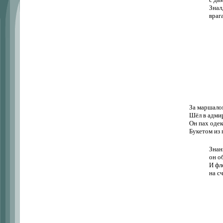
Знал
враг
За маршaло
Шёл в адмир
Он пах оде
Букетом из 
Знан
он о
И фл
на сч