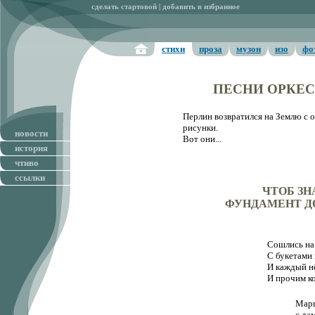
сделать стартовой
|
добавить в избранное
стихи
проза
музон
изо
фо
ПЕСНИ ОРКЕ
Перлин возвратился на Землю с о
рисунки.
новости
Вот они...
история
чтиво
ссылки
ЧТОБ ЗН
ФУНДАМЕНТ Д
Сошлись на
С букетами 
И каждый нё
И прочим ко
Мар
с да