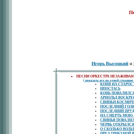
Пе
Игорь Высоцкий
и
ПЕСНИ ОРКЕСТРА НЕЗАЖИВА
( показать все на одной странице 
КОНЯ НА СТАРОСТ
ИПОСТАСЬ
КОНЬ ПОВАЛИЛС
АРНОЛЬД ВОСКРЕ
СВИНЬИ КОСМИЧ
ПОСЛЕДНИЙ ГОЛ
ПОСЛЕДНИЙ ПРУ
НА СМЕРТЬ МОЮ 
СВИНЬЯ ПОВАЛИ
ЧЕРВЬ ОТКРЫЛС
О СКОЛЬКО ВОЛЬ
ПРЕД ТРИБУНОЙ 