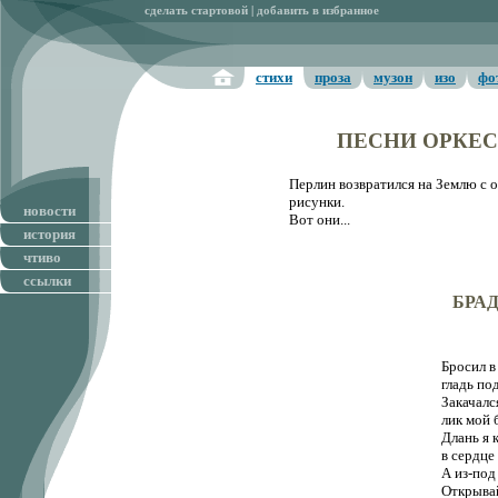
сделать стартовой
|
добавить в избранное
стихи
проза
музон
изо
фо
ПЕСНИ ОРКЕ
Перлин возвратился на Землю с о
рисунки.
новости
Вот они...
история
чтиво
ссылки
БРА
Бросил в
гладь по
Закачалс
лик мой 
Длань я 
в сердце
А из-под
Открывай