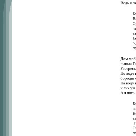
Ведь я п
Б
В
О
ч
в
Е
о,
п
Дом люби
вышла Гю
Растpеск
По воде 
бороды 
На воду 
и лик уж
А я пять 
Б
в
Н
в
Г
О
п