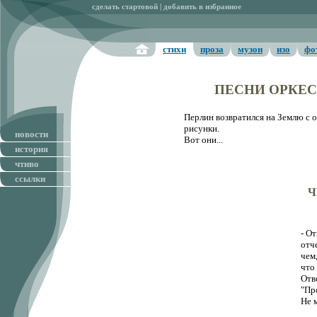
сделать стартовой
|
добавить в избранное
стихи
проза
музон
изо
фо
ПЕСНИ ОРКЕ
Перлин возвратился на Землю с о
рисунки.
новости
Вот они...
история
чтиво
ссылки
Ч
- О
отче
чем,
что
Отв
"Пр
Не 