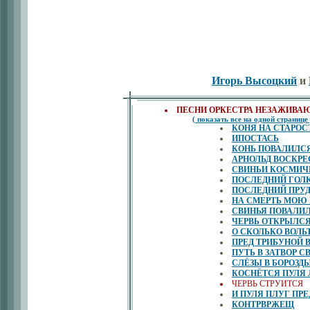
Игорь Высоцкий
и
ПЕСНИ ОРКЕСТРА НЕЗАЖИВА
( показать все на одной странице 
КОНЯ НА СТАРОСТ
ИПОСТАСЬ
КОНЬ ПОВАЛИЛС
АРНОЛЬД ВОСКРЕ
СВИНЬИ КОСМИЧ
ПОСЛЕДНИЙ ГОЛ
ПОСЛЕДНИЙ ПРУ
НА СМЕРТЬ МОЮ 
СВИНЬЯ ПОВАЛИ
ЧЕРВЬ ОТКРЫЛС
О СКОЛЬКО ВОЛЬ
ПРЕД ТРИБУНОЙ 
ПУТЬ В ЗАТВОР 
СЛЁЗЫ В БОРОЗД
КОСНЁТСЯ ПУЛЯ 
ЧЕРВЬ СТРУИТСЯ
И ПУЛЯ ПЛУГ ПР
КОНТРВРЖЕЩ