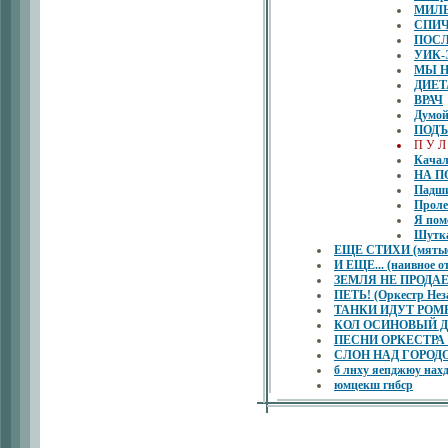
МИЛЫ
СПИ
ПОСЛ
УИК-
МЫ Н
ДИЕТ
ВРАЧ
Думой
ПОДЪ
П У Л 
Качал
НА П
Падши
Проле
Я пом
Шутка
ЕЩЕ СТИХИ (мятые
И ЕЩЕ... (наивное о
ЗЕМЛЯ НЕ ПРОДАЕТ
ПЕТЬ! (Оркестр Нез
ТАНКИ ИДУТ РОМБОМ
КОЛ ОСИНОВЫЙ ДЛЯ
ПЕСНИ ОРКЕСТР
СЛОН НАД ГОРОДОМ 
б лнху яепджюу 
юмцекш гнбср