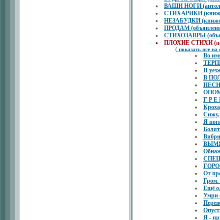
ВАШИ НОГИ (антоло
СТИХАРИКИ (книжон
НЕЗАБУДКИ (книжон
ПРОДАМ (объявлени
СТИХОЗАВРЫ (объем
ПЛОХИЕ СТИХИ (не
( показать все на
Во им
ТЕР
Я уез
В ПОЛ
ПЕСН
ОПО
Г Р Е
Кроха
Сижу, 
Я пог
Болят
Вибри
ВЫМ
Обнаж
СПЕЦ
ГОР
От про
Гром. 
Ещё о
Умри 
Перев
Опуст
Я - п