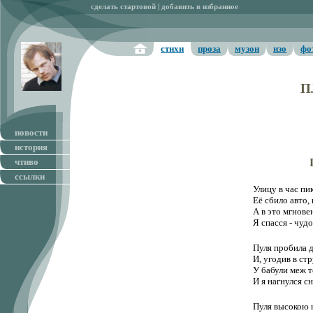
сделать стартовой
|
добавить в избранное
стихи
проза
музон
изо
фо
П
новости
история
чтиво
ссылки
Улицу в час пи
Её сбило авто, 
А в это мгнове
Я спасся - чуд
Пуля пробила д
И, угодив в стр
У бабули меж т
И я нагнулся с
Пуля высокою 