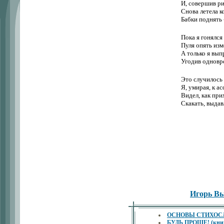
И, совершив р
Снова летела ко
Бабки поднять 
Пока я гонялся
Пуля опять изм
А только я выпр
Угодив одноврем
Это случилось 
Я, умирая, к а
Видел, как пр
Скакать, выдав
Игорь В
ОСНОВЫ СТИХОСЛО
БУДЬ ПРОЩЕ! (книжо