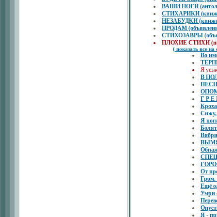
ВАШИ НОГИ (антоло
СТИХАРИКИ (книжон
НЕЗАБУДКИ (книжон
ПРОДАМ (объявлени
СТИХОЗАВРЫ (объем
ПЛОХИЕ СТИХИ (не
( показать все на
Во им
ТЕР
Я уезж
В ПОЛ
ПЕСН
ОПО
Г Р Е
Кроха
Сижу, 
Я пог
Болят
Вибри
ВЫМ
Обнаж
СПЕЦ
ГОР
От про
Гром. 
Ещё о
Умри 
Перев
Опуст
Я - п