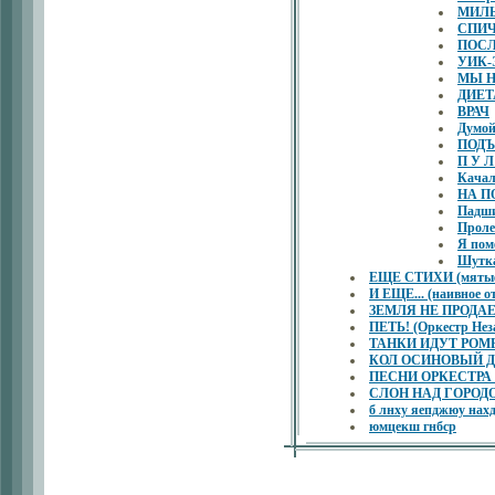
МИЛЫ
СПИ
ПОСЛ
УИК-
МЫ Н
ДИЕТ
ВРАЧ
Думой
ПОДЪ
П У Л
Качал
НА П
Падши
Проле
Я пом
Шутка
ЕЩЕ СТИХИ (мятые
И ЕЩЕ... (наивное о
ЗЕМЛЯ НЕ ПРОДАЕТ
ПЕТЬ! (Оркестр Нез
ТАНКИ ИДУТ РОМБОМ
КОЛ ОСИНОВЫЙ ДЛЯ
ПЕСНИ ОРКЕСТР
СЛОН НАД ГОРОДОМ 
б лнху яепджюу 
юмцекш гнбср