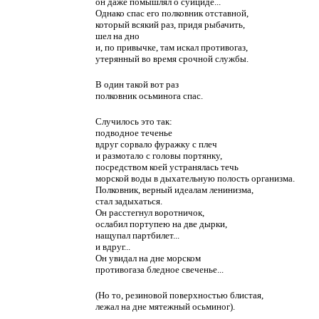
он даже помышлял о суициде...
Однако спас его полковник отставной,
который всякий раз, придя рыбачить,
шел на дно
и, по привычке, там искал противогаз,
утерянный во время срочной службы.
В один такой вот раз
полковник осьминога спас.
Случилось это так:
подводное теченье
вдруг сорвало фуражку с плеч
и размотало с головы портянку,
посредством коей устранялась течь
морской воды в дыхательную полость организма.
Полковник, верный идеалам ленинизма,
стал задыхаться.
Он расстегнул воротничок,
ослабил портупею на две дырки,
нащупал партбилет...
и вдруг...
Он увидал на дне морском
противогаза бледное свеченье...
(Но то, резиновой поверхностью блистая,
лежал на дне мятежный осьминог).