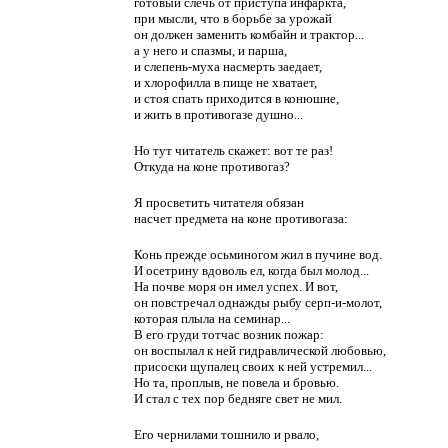
готовый слечь от приступа инфаркта,
при мысли, что в борьбе за урожай
он должен заменить комбайн и трактор...
а у него и спазмы, и парша,
и слепень-муха насмерть заедает,
и хлорофилла в пище не хватает,
и стоя спать приходится в конюшне,
и жить в противогазе душно...
Но тут читатель скажет: вот те раз!
Откуда на коне противогаз?
Я просветить читателя обязан
насчет предмета на коне противогаза:
Конь прежде осьминогом жил в пучине вод.
И осетрину вдоволь ел, когда был молод...
На почве моря он имел успех. И вот,
он повстречал однажды рыбу серп-и-молот,
которая плыла на семинар...
В его груди тотчас возник пожар:
он воспылал к ней гидравлической любовью,
присоски щупалец своих к ней устремил...
Но та, проплыв, не повела и бровью.
И стал с тех пор бедняге свет не мил.
Его чернилами тошнило и рвало,