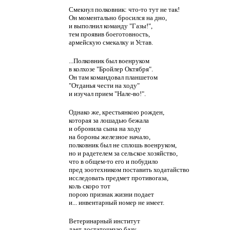
Смекнул полковник: что-то тут не так!
Он моментально бросился на дно,
и выполнил команду "Газы!",
тем проявив боеготовность,
армейскую смекалку и Устав.
...Полковник был военруком
в колхозе "Бройлер Октября".
Он там командовал планшетом
"Отданья чести на ходу"
и изучал прием "Нале-во!".
Однако же, крестьянкою рожден,
которая за лошадью бежала
и обронила сына на ходу
на бороны железное начало,
полковник был не сплошь военруком,
но и радетелем за сельское хозяйство,
что в общем-то его и побудило
пред зоотехником поставить ходатайство
исследовать предмет противогаза,
коль скоро тот
порою признак жизни подает
и... инвентарный номер не имеет.
Ветеринарный институт
дает достаточную базу,