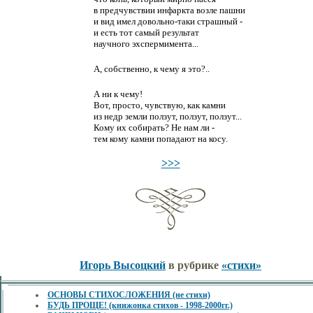
в предчувствии инфаркта возле пашни
и вид имел довольно-таки страшный -
и есть тот самый результат
научного эхспермимента...
А, собственно, к чему я это?..
А ни к чему!
Вот, просто, чувствую, как камни
из недр земли ползут, ползут, ползут...
Кому их собирать? Не нам ли -
тем кому камни попадают на косу.
>>>
Игорь Высоцкий
в рубрике
«стихи»
ОСНОВЫ СТИХОСЛОЖЕНИЯ (не стихи)
БУДЬ ПРОЩЕ! (книжонка стихов - 1998-2000гг.)