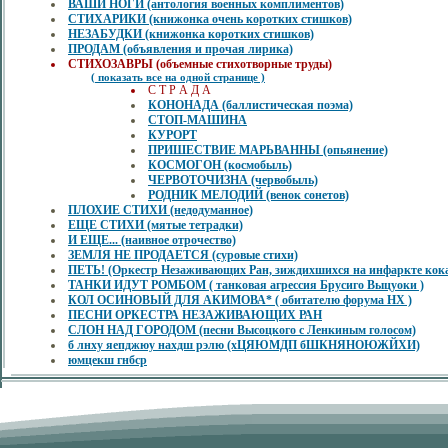
ВАШИ НОГИ (антология военных комплиментов)
СТИХАРИКИ (книжонка очень коротких стишков)
НЕЗАБУДКИ (книжонка коротких стишков)
ПРОДАМ (объявления и прочая лирика)
СТИХОЗАВРЫ (объемные стихотворные труды)
( показать все на одной странице )
С Т Р А Д А
КОНОНАДА (баллистическая поэма)
СТОП-МАШИНА
КУРОРТ
ПРИШЕСТВИЕ МАРЬВАННЫ (опьянение)
КОСМОГОН (космобыль)
ЧЕРВОТОЧИЗНА (червобыль)
РОДНИК МЕЛОДИЙ (венок сонетов)
ПЛОХИЕ СТИХИ (недодуманное)
ЕЩЕ СТИХИ (мятые тетрадки)
И ЕЩЕ... (наивное отрочество)
ЗЕМЛЯ НЕ ПРОДАЕТСЯ (суровые стихи)
ПЕТЬ! (Оркестр Незаживающих Ран, зиждихшихся на инфаркте кок
ТАНКИ ИДУТ РОМБОМ ( танковая агрессия Брусиго Выцуоки )
КОЛ ОСИНОВЫЙ ДЛЯ АКИМОВА* ( обитателю форума НХ )
ПЕСНИ ОРКЕСТРА НЕЗАЖИВАЮЩИХ РАН
СЛОН НАД ГОРОДОМ (песни Высоцкого с Ленкиным голосом)
б лнху яепджюу нахдш рэлю (хЦЯЮМДП бШКНЯНОЮЖЙХИ)
юмцекш гнбср