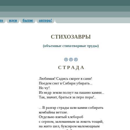
то
идеи
бытие
автора!
СТИХОЗАВРЫ
(объемные стихотворные труды)
С Т Р А Д А
Любимая! Садись скорее в сани!
Поедем снег в Сибири убирать...
Но чу!
Из недр земли ползут на пашню камни...
Так, значит, браться за перо пора!..
... В разгар страды шли камни собирать
комбайны ветхие.
Отдельно взятый хлебороб
с серпом, заломанным за локоть тощий,
на жито шел, буксиром маломощным