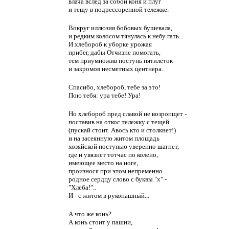
влача вслед за собой коня и плуг
и тещу в подрессоренной тележке.
Вокруг иллюзия бобовых бушевала,
и редким колосом тянулась к небу гать...
И хлебороб к уборке урожая
прибег, дабы Отчизне помогать,
тем приумножив поступь пятилеток
и закромов несметных центнера.
Спасибо, хлебороб, тебе за это!
Пою тебя: ура тебе! Ура!
Но хлебороб пред славой не возропщет -
поставив на откос тележку с тещей
(пускай стоит. Авось кто и столкнет!)
и на засеянную житом площадь
хозяйской поступью уверенно шагнет,
где и увязнет тотчас по колено,
имеющее место на ноге,
произнося при этом непременно
родное сердцу слово с буквы "х" -
"Хлеба!"..
И - с житом в рукопашный...
А что же конь?
А конь стоит у пашни,