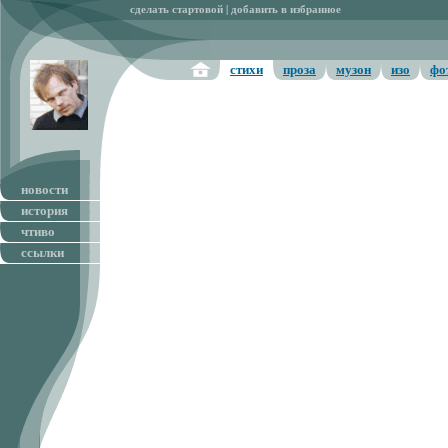
сделать стартовой
|
добавить в избранное
стихи
проза
музон
изо
фо
новости
история
чтиво
ссылки