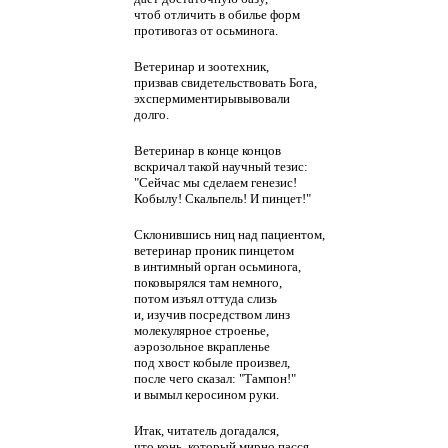
чтоб отличить в обилье форм
противогаз от осьминога.
Ветеринар и зоотехник,
призвав свидетельствовать Бога,
эхспермиментирывывовали
долго.
Ветеринар в конце концов
вскричал такой научный тезис:
"Сейчас мы сделаем генезис!
Кобылу! Скальпель! И пинцет!"
Склонившись ниц над пациентом,
ветеринар проник пинцетом
в интимный орган осьминога,
поковырялся там немного,
потом изъял оттуда слизь
и, изучив посредством линз
молекулярное строенье,
аэрозольное вкрапленье
под хвост кобыле произвел,
после чего сказал: "Тампон!"
и вымыл керосином руки.
Итак, читатель догадался,
что конь, который мирно пасся