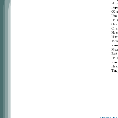
И пр
Горт
Обли
Что 
Но,
Она
С га
На с
И за
Меж 
Чьи-
Мель
Всё 
Но, 
Чьи 
На с
Так 