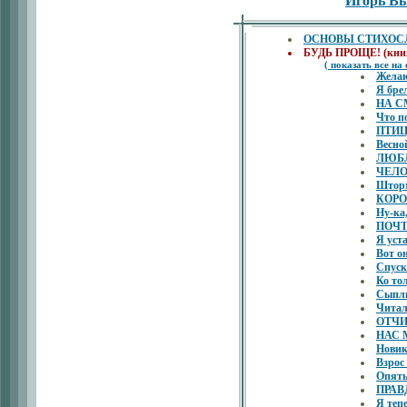
Игорь В
ОСНОВЫ СТИХОСЛО
БУДЬ ПРОЩЕ! (книжо
( показать все на
Желаю
Я бре
НА С
Что по
ПТИЦ
Весно
ЛЮБ
ЧЕЛО
Шторм
КОРО
Ну-ка
ПОЧТ
Я уст
Вот он
Спуск
Ко то
Сыпл
Читал
ОТЧИ
НАС 
Новик
Взрос
Опять
ПРАВ
Я теп