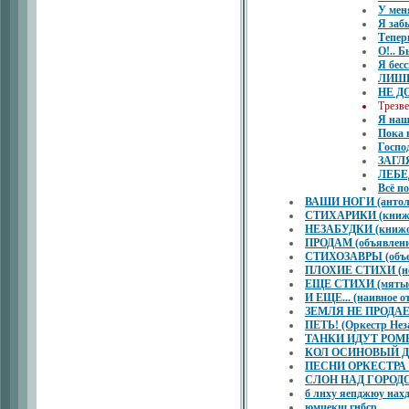
У мен
Я заб
Теперь
О!.. 
Я бес
ЛИШЬ
НЕ Д
Трезве
Я наш
Пока 
Госпо
ЗАГЛ
ЛЕБЕ
Всё п
ВАШИ НОГИ (антоло
СТИХАРИКИ (книжон
НЕЗАБУДКИ (книжон
ПРОДАМ (объявлени
СТИХОЗАВРЫ (объем
ПЛОХИЕ СТИХИ (не
ЕЩЕ СТИХИ (мятые
И ЕЩЕ... (наивное о
ЗЕМЛЯ НЕ ПРОДАЕТ
ПЕТЬ! (Оркестр Нез
ТАНКИ ИДУТ РОМБОМ
КОЛ ОСИНОВЫЙ ДЛЯ
ПЕСНИ ОРКЕСТР
СЛОН НАД ГОРОДОМ 
б лнху яепджюу 
юмцекш гнбср