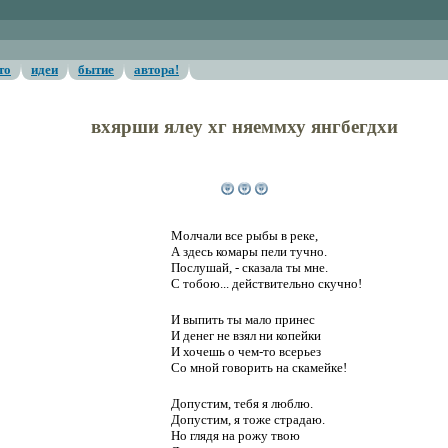
то
идеи
бытие
автора!
вхярши ялеу хг няеммху янгбегдхи
Молчали все рыбы в реке
Молчали все рыбы в реке,
А здесь комары пели тучно.
Послушай, - сказала ты мне.
С тобою... действительно скучно!
И выпить ты мало принес
И денег не взял ни копейки
И хочешь о чем-то всерьез
Со мной говорить на скамейке!
Допустим, тебя я люблю.
Допустим, я тоже страдаю.
Но глядя на рожу твою