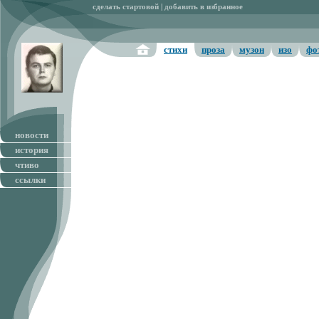
сделать стартовой
|
добавить в избранное
стихи
проза
музон
изо
фо
новости
история
чтиво
ссылки