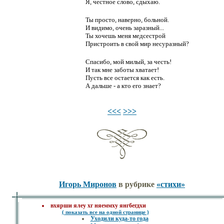
Я, честное слово, сдыхаю.
Ты просто, наверно, больной.
И видимо, очень заразный...
Ты хочешь меня медсестрой
Пристроить в свой мир несуразный?
Спасибо, мой милый, за честь!
И так мне заботы хватает!
Пусть все остается как есть.
А дальше - а кто его знает?
<<<
>>>
Игорь Миронов
в рубрике
«стихи»
вхярши ялеу хг няеммху янгбегдхи
( показать все на одной странице )
Уходили куда-то года