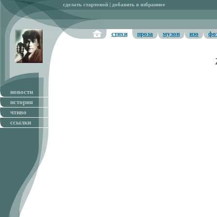
сделать стартовой
|
добавить в избранное
стихи
проза
музон
изо
фо
новости
история
чтиво
ссылки