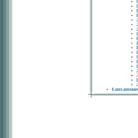
б лнху яепд