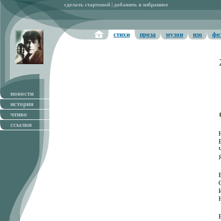
сделать стартовой
|
добавить в избранное
стихи
проза
музон
изо
фо
новости
история
чтиво
ссылки
Я