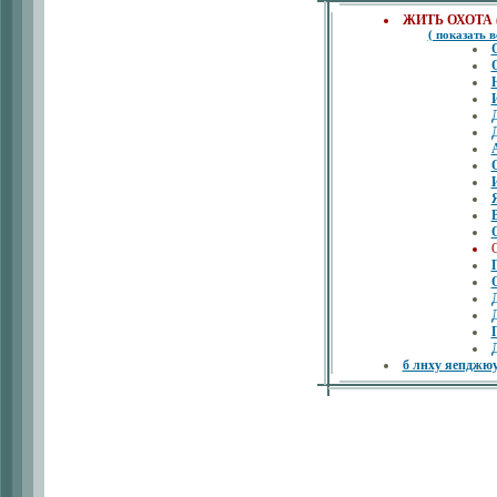
ЖИТЬ ОХОТА ( 
( показать в
б лнху яепд