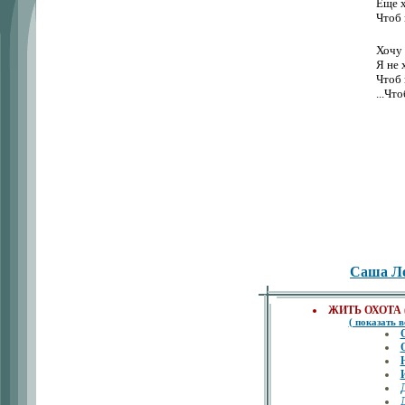
Еще х
Чтоб 
Хочу 
Я не 
Чтоб 
...Чт
Саша Л
ЖИТЬ ОХОТА ( 
( показать в