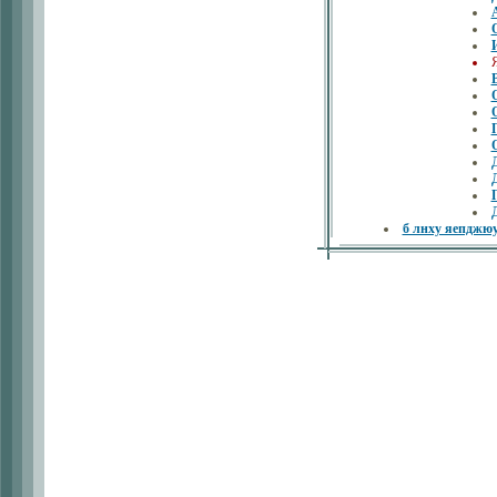
Я
б лнху яепд