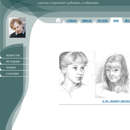
сделать стартовой
|
добавить в избранное
стихи
проза
музон
изо
фо
новости
история
чтиво
ссылки
а то, может, посм