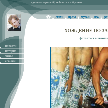
сделать стартовой
|
добавить в избранное
стихи
проза
музон
изо
фо
ХОЖДЕНИЕ ПО ЗАП
фотоотчет о началь
новости
история
чтиво
ссылки