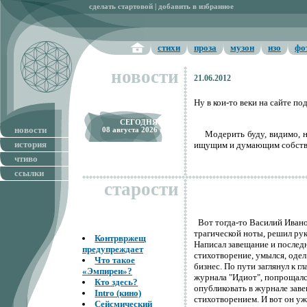
сделать стартовой
|
добавить в избранное
стихи
проза
музон
изо
фо
Ура! Мы тут!
новости
21.06.2012
Ну в кои-то веки на сайте по
CЕГОДНЯ
новости
08 августа 2026 г.
Модерить буду, видимо, н
история
ищущим и думающим собстве
чтиво
ссылки
старости
Вот тогда-то Василий Ивано
трагической ноты, решил рук
Контрвржещ
Написал завещание и послед
предупреждает
стихотворение, умылся, одел
Что такое
бизнес. По пути заглянул к г
«Эмпиреи»?
журнала "Идиот", попрощалс
Кто здесь?
опубликовать в журнале зав
Intro (кино)
стихотворением. И вот он уж
Сейсмический